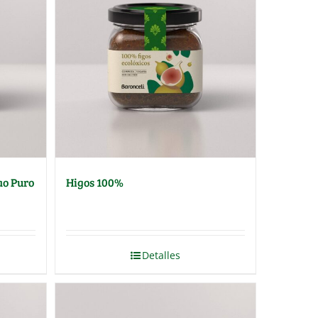
ao Puro
Higos 100%
Detalles