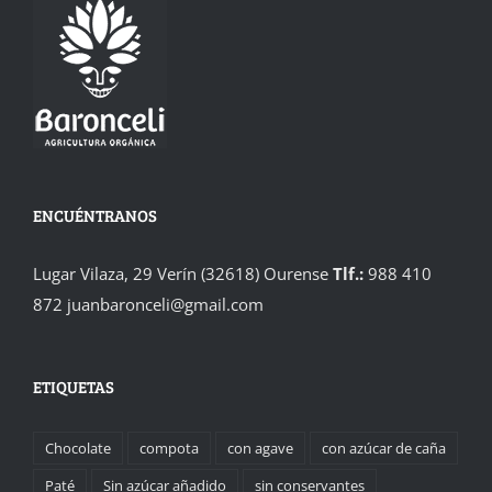
ENCUÉNTRANOS
Lugar Vilaza, 29 Verín (32618) Ourense
Tlf.:
988 410
872
juanbaronceli@gmail.com
ETIQUETAS
Chocolate
compota
con agave
con azúcar de caña
Paté
Sin azúcar añadido
sin conservantes