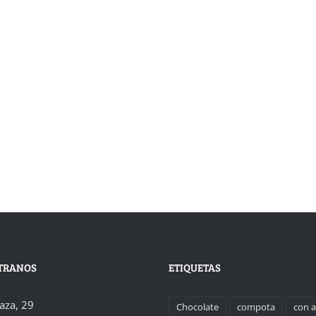
TRANOS
ETIQUETAS
laza, 29
Chocolate
compota
con 