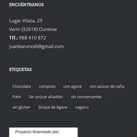
ENCUÉNTRANOS
Lugar Vilaza, 29
Verín (32618) Ourense
Tlf.:
988 410 872
juanbaronceli@gmail.com
ETIQUETAS
Chocolate
compota
con agave
con azúcar de caña
Paté
Sin azúcar añadido
sin conservantes
sin gluten
Sirope de Ágave
vegano