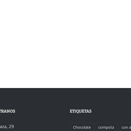
TRANOS
ETIQUETAS
laza, 29
Chocolate
compota
con 