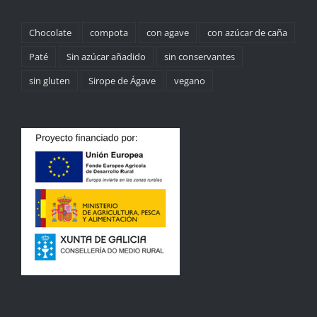
Chocolate
compota
con agave
con azúcar de caña
Paté
Sin azúcar añadido
sin conservantes
sin gluten
Sirope de Ágave
vegano