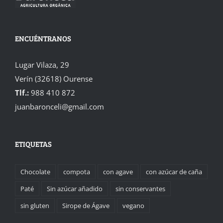
ENCUÉNTRANOS
Lugar Vilaza, 29
Verín (32618) Ourense
Tlf.:
988 410 872
juanbaronceli@gmail.com
ETIQUETAS
Chocolate
compota
con agave
con azúcar de caña
Paté
Sin azúcar añadido
sin conservantes
sin gluten
Sirope de Ágave
vegano