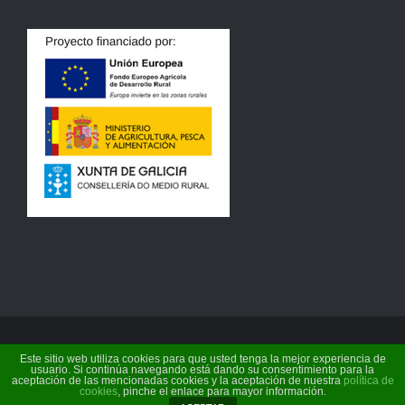
Este sitio web utiliza cookies para que usted tenga la mejor experiencia de
©
2026 Terra de Baronceli | Conservas do Támega
usuario. Si continúa navegando está dando su consentimiento para la
aceptación de las mencionadas cookies y la aceptación de nuestra
política de
S.L. |
Política de cookies
cookies
, pinche el enlace para mayor información.