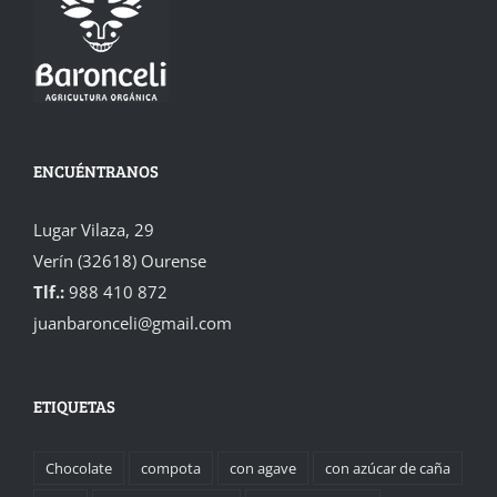
ENCUÉNTRANOS
Lugar Vilaza, 29
Verín (32618) Ourense
Tlf.:
988 410 872
juanbaronceli@gmail.com
ETIQUETAS
Chocolate
compota
con agave
con azúcar de caña