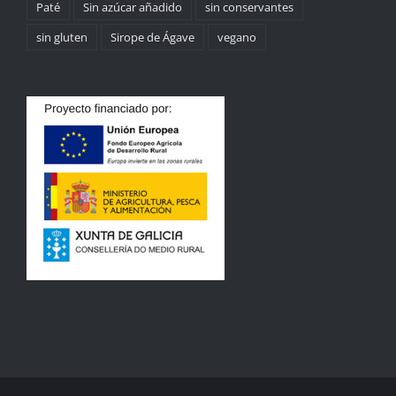
Paté
Sin azúcar añadido
sin conservantes
sin gluten
Sirope de Ágave
vegano