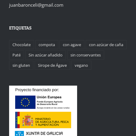
juanbaronceli@gmail.com
ETIQUETAS
Chocolate
compota
con agave
con azúcar de caña
Paté
Sin azúcar añadido
sin conservantes
sin gluten
Sirope de Ágave
vegano