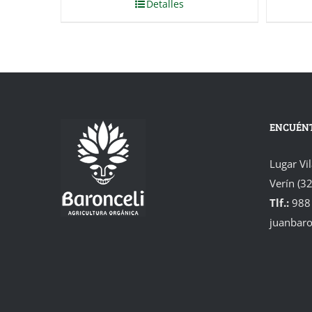
Detalles
ENCUÉN
Lugar Vi
Verín (3
Tlf.:
988
juanbar