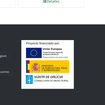
Detalles
agave
rvantes