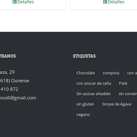
Detalles
Detalles
TRANOS
ETIQUETAS
laza, 29
Chocolate
compota
con 
2618) Ourense
con azúcar de caña
Paté
 410 872
Sin azúcar añadido
sin conse
onceli@gmail.com
sin gluten
Sirope de Ágave
vegano