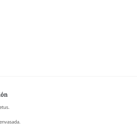
ión
etus.
 envasada.