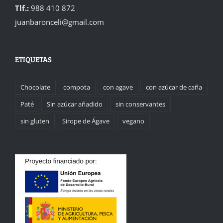
Tlf.:
988 410 872
juanbaronceli@gmail.com
ETIQUETAS
Chocolate
compota
con agave
con azúcar de caña
Paté
Sin azúcar añadido
sin conservantes
sin gluten
Sirope de Ágave
vegano