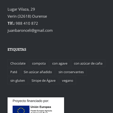
Lugar Vilaza, 29
Verín (32618) Ourense
Tlf.:
988 410 872
juanbaronceli@gmail.com
ETIQUETAS
Chocolate
compota
con agave
con azúcar de caña
Paté
Sin azúcar añadido
sin conservantes
sin gluten
Sirope de Ágave
vegano