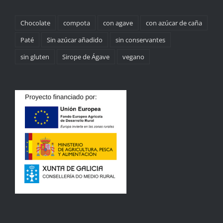
Chocolate
compota
con agave
con azúcar de caña
Paté
Sin azúcar añadido
sin conservantes
sin gluten
Sirope de Ágave
vegano