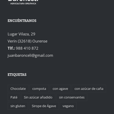
ENCUÉNTRANOS
Lugar Vilaza, 29
Verín (32618) Ourense
Tlf.:
988 410 872
juanbaronceli@gmail.com
ETIQUETAS
Chocolate
compota
con agave
con azúcar de caña
Paté
Sin azúcar añadido
sin conservantes
sin gluten
Sirope de Ágave
vegano