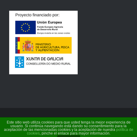
Este sitio web utiliza cookies para que usted tenga la mejor experiencia de
©
2026 Terra de Baronceli | Conservas do Támega
usuario. Si continúa navegando está dando su consentimiento para la
aceptación de las mencionadas cookies y la aceptación de nuestra
política de
S.L. |
Política de cookies
cookies
, pinche el enlace para mayor información.