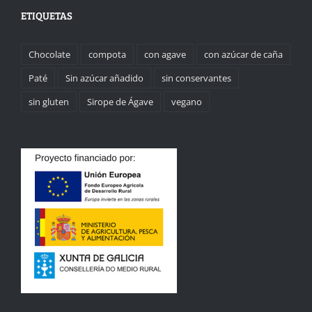
ETIQUETAS
Chocolate
compota
con agave
con azúcar de caña
Paté
Sin azúcar añadido
sin conservantes
sin gluten
Sirope de Ágave
vegano