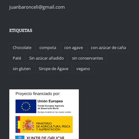
juanbaronceli@gmail.com
ETIQUETAS
Chocolate
compota
con agave
con azúcar de caña
Paté
Sin azúcar añadido
sin conservantes
sin gluten
Sirope de Ágave
vegano