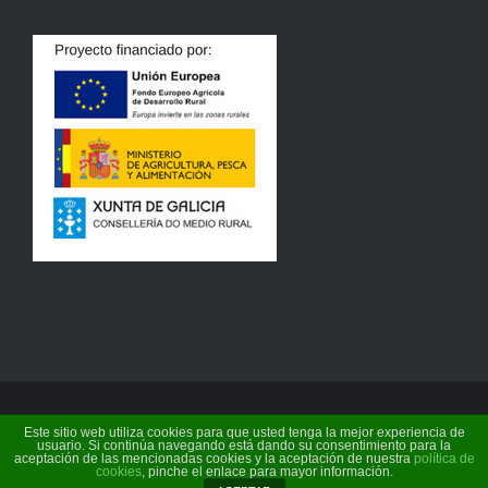
Este sitio web utiliza cookies para que usted tenga la mejor experiencia de
©
2026 Terra de Baronceli | Conservas do Támega
usuario. Si continúa navegando está dando su consentimiento para la
aceptación de las mencionadas cookies y la aceptación de nuestra
política de
S.L. |
Política de cookies
cookies
, pinche el enlace para mayor información.