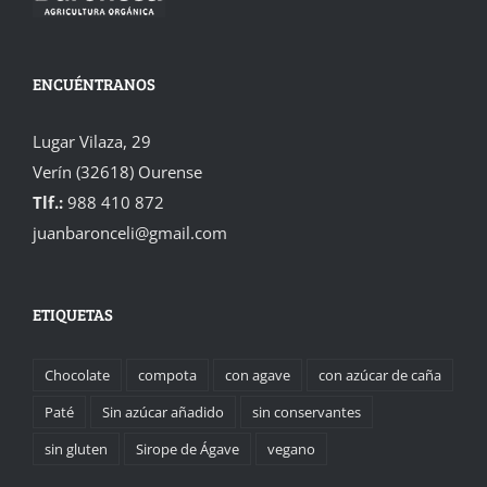
ENCUÉNTRANOS
Lugar Vilaza, 29
Verín (32618) Ourense
Tlf.:
988 410 872
juanbaronceli@gmail.com
ETIQUETAS
Chocolate
compota
con agave
con azúcar de caña
Paté
Sin azúcar añadido
sin conservantes
sin gluten
Sirope de Ágave
vegano