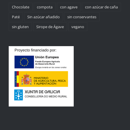
Chocolate
compota
con agave
con azúcar de caña
Paté
Sin azúcar añadido
sin conservantes
sin gluten
Sirope de Ágave
vegano