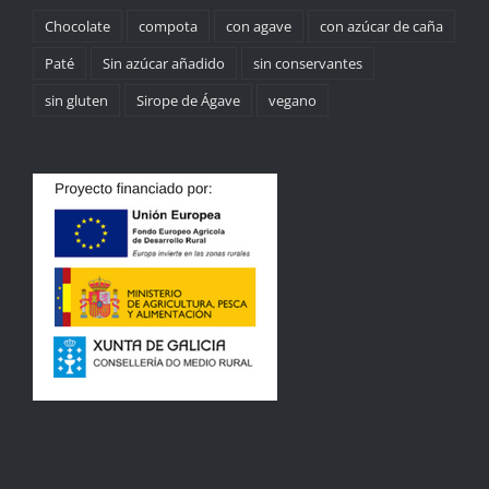
Chocolate
compota
con agave
con azúcar de caña
Paté
Sin azúcar añadido
sin conservantes
sin gluten
Sirope de Ágave
vegano