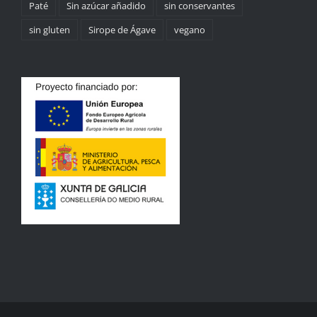
Paté
Sin azúcar añadido
sin conservantes
sin gluten
Sirope de Ágave
vegano