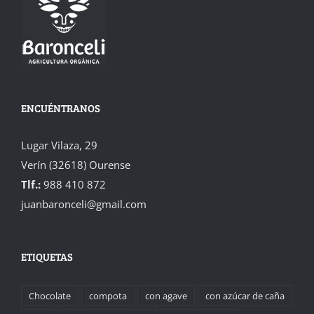
ENCUÉNTRANOS
Lugar Vilaza, 29
Verín (32618) Ourense
Tlf.:
988 410 872
juanbaronceli@gmail.com
ETIQUETAS
Chocolate
compota
con agave
con azúcar de caña