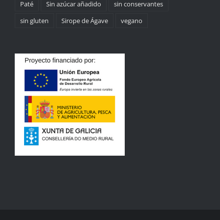
Paté
Sin azúcar añadido
sin conservantes
sin gluten
Sirope de Ágave
vegano