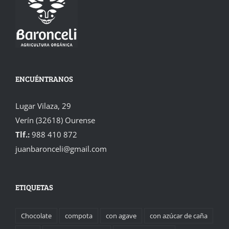
ENCUÉNTRANOS
Lugar Vilaza, 29
Verín (32618) Ourense
Tlf.:
988 410 872
juanbaronceli@gmail.com
ETIQUETAS
Chocolate
compota
con agave
con azúcar de caña