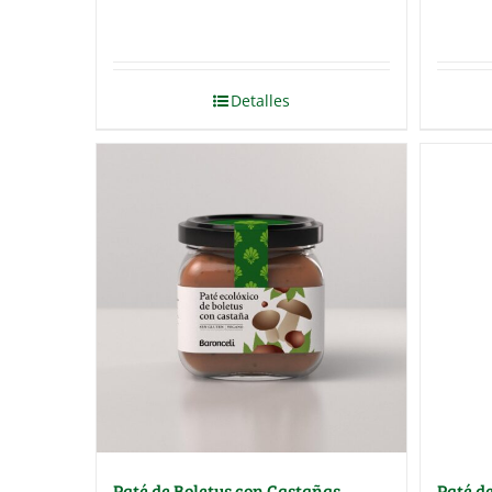
Detalles
Paté de Boletus con Castañas
Paté d