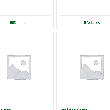
Detalles
Detalles
e Setas
Paté de Boletus